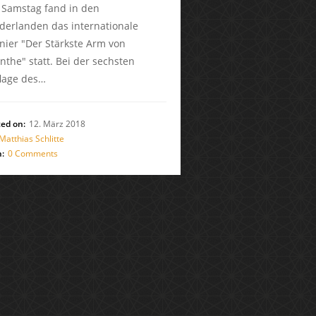
Samstag fand in den
derlanden das internationale
nier "Der Stärkste Arm von
nthe" statt. Bei der sechsten
lage des…
ed on:
12. März 2018
Matthias Schlitte
:
0 Comments