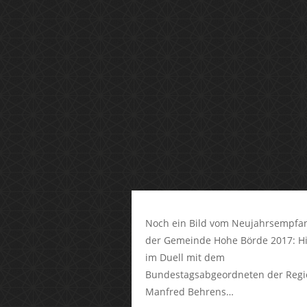
Noch ein Bild vom Neujahrsempfa
der Gemeinde Hohe Börde 2017: H
im Duell mit dem
Bundestagsabgeordneten der Regi
Manfred Behrens…