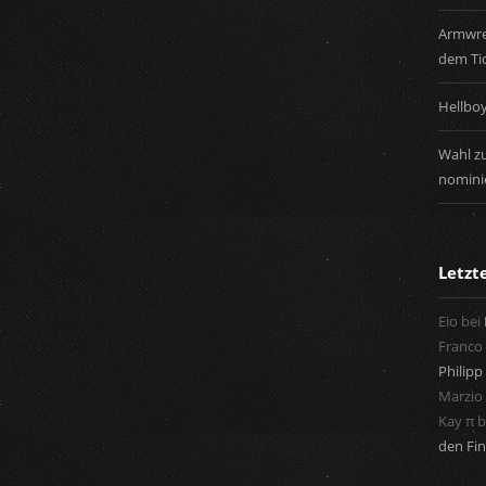
Armwres
dem Tic
Hellbo
Wahl zu
nominie
Letz
Eio
bei
Franco
Philipp 
Marzio
Kay π
b
den Fin