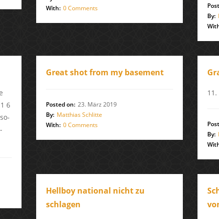
Post
With:
0 Comments
By:
With
Great shot from my basement
Gr
e
11.
11 6
Posted on:
23. März 2019
By:
Matthias Schlitte
mso-
Post
With:
0 Comments
-
By:
With
Hellboy national nicht zu
Sc
schlagen
vo