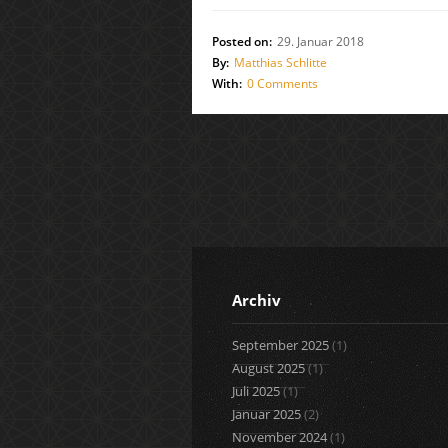
Posted on:
29. Januar 2018
By:
Matthias Schlitte
With:
0 Comments
Archiv
September 2025
(1)
August 2025
(1)
Juli 2025
(1)
Januar 2025
(2)
November 2024
(1)