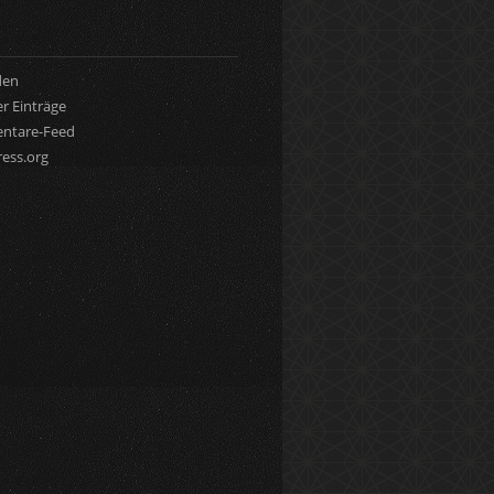
den
r Einträge
ntare-Feed
ess.org