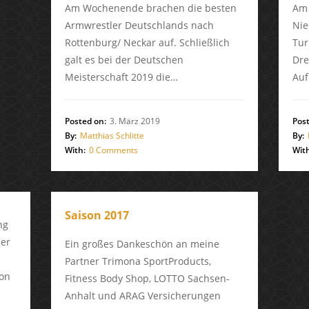
Am Wochenende brachen die besten
Am 
Armwrestler Deutschlands nach
Nie
Rottenburg/ Neckar auf. Schließlich
Tur
galt es bei der Deutschen
Dre
Meisterschaft 2019 die…
Auf
Posted on:
3. März 2019
Post
By:
Matthias Schlitte
By:
With:
0 Comments
With
Saison 2017
ng
ier
Ein großes Dankeschön an meine
Partner Trimona SportProducts,
on
Fitness Body Shop, LOTTO Sachsen-
Anhalt und ARAG Versicherungen