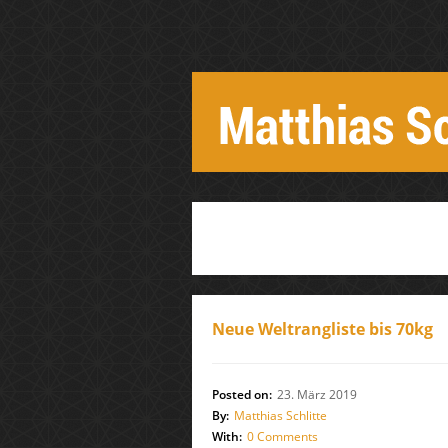
Neue Weltrangliste bis 70kg
Posted on:
23. März 2019
By:
Matthias Schlitte
With:
0 Comments