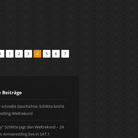
1
1
2
3
4
5
6
7
e Beiträge
 schreibt Geschichte: Schlitte bricht
stling-Weltrekord
y“ Schlitte jagt den Weltrekord – 24
 Armwrestling live in SAT.1