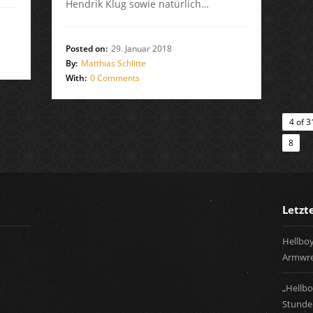
Hendrik Klug sowie natürlich…
Posted on:
29. Januar 2018
By:
Matthias Schlitte
With:
0 Comments
4 of 3
8
Letzt
Hellboy
Armwre
„Hellbo
Stunden