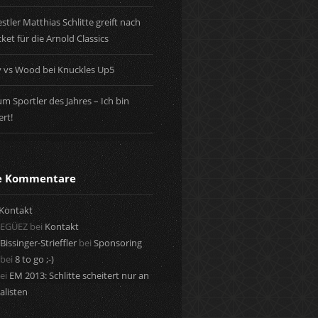
tler Matthias Schlitte greift nach
ket für die Arnold Classics
y vs Wood bei Knuckles Up5
m Sportler des Jahres – Ich bin
rt!
te Kommentare
Kontakt
 EGÜEZ
bei
Kontakt
Bissinger-Strieffler
bei
Sponsoring
bei
8 to go ;-)
ei
EM 2013: Schlitte scheitert nur an
alisten