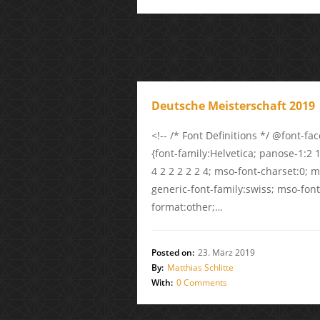
Deutsche Meisterschaft 2019
<!-- /* Font Definitions */ @font-fac
{font-family:Helvetica; panose-1:2 
4 2 2 2 2 2 4; mso-font-charset:0; 
generic-font-family:swiss; mso-font
format:other;…
Posted on:
23. März 2019
By:
Matthias Schlitte
With:
0 Comments