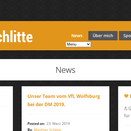
News
Über mich
Spo
News
Unser Team vom VfL Wolfsburg
💚
bei der DM 2019.
💪
für
Posted on:
23. März 2019
By:
Matthias Schlitte