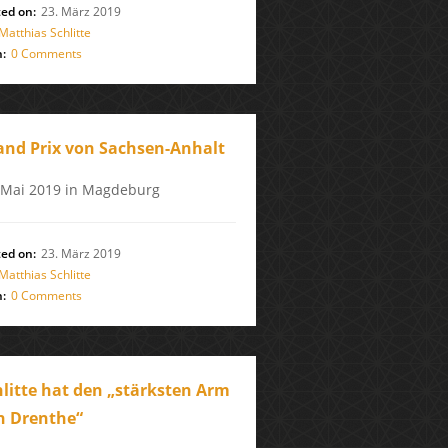
ed on:
23. März 2019
Matthias Schlitte
:
0 Comments
and Prix von Sachsen-Anhalt
 Mai 2019 in Magdeburg
ed on:
23. März 2019
Matthias Schlitte
:
0 Comments
hlitte hat den „stärksten Arm
n Drenthe“