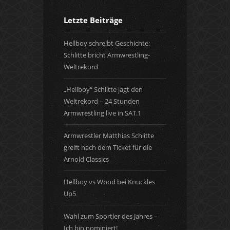
Letzte Beiträge
Hellboy schreibt Geschichte:
Schlitte bricht Armwrestling-
Weltrekord
„Hellboy“ Schlitte jagt den
Weltrekord – 24 Stunden
Armwrestling live in SAT.1
Armwrestler Matthias Schlitte
greift nach dem Ticket für die
Arnold Classics
Hellboy vs Wood bei Knuckles
Up5
Wahl zum Sportler des Jahres –
Ich bin nominiert!