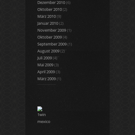
Dezember 2010
(6)
Oktober 2010
(2)
März 2010
(9)
Januar 2010
(2)
November 2009
(1)
Oktober 2009
(4)
September 2009
(1)
August 2009
(2)
Juli 2009
(4)
Mai 2009
(3)
April 2009
(3)
März 2009
(1)