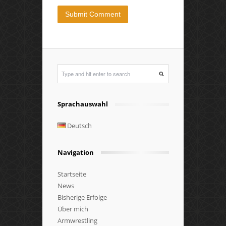
Sprachauswahl
Deutsch
Navigation
Startseite
News
Bisherige Erfolge
Über mich
Armwrestling