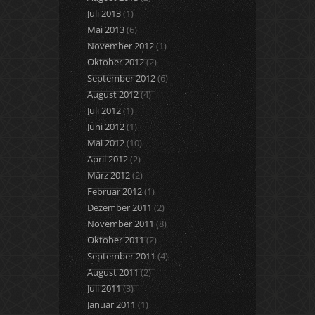
bahisal
Juli 2013
(1)
parmabet
Mai 2013
(6)
festwin
November 2012
(1)
huhubet
Oktober 2012
(2)
betgar
September 2012
(6)
roketbet
August 2012
(4)
betgit
Juli 2012
(1)
Juni 2012
(1)
Mai 2012
(10)
April 2012
(2)
März 2012
(2)
Februar 2012
(1)
Dezember 2011
(2)
November 2011
(8)
Oktober 2011
(2)
September 2011
(4)
August 2011
(2)
Juli 2011
(3)
Januar 2011
(1)