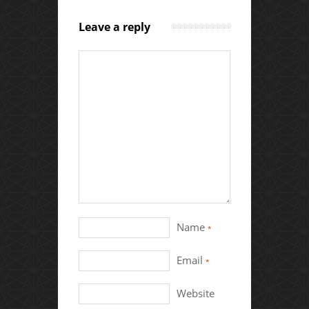
Leave a reply
Name
*
Email
*
Website