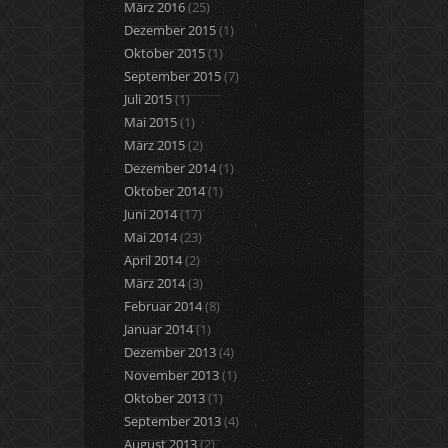
März 2016
(25)
masterbetting
Dezember 2015
(1)
casinofast
Oktober 2015
(1)
betpir
September 2015
(7)
meybet
Juli 2015
(1)
wbahis
Mai 2015
(1)
oslobet
März 2015
(2)
esbet
Dezember 2014
(1)
atlantisbahis
Oktober 2014
(1)
betosfer
Juni 2014
(17)
tokyobet
Mai 2014
(23)
hilarionbet
April 2014
(2)
casinodior
März 2014
(3)
bahismore
Februar 2014
(8)
casival
Januar 2014
(1)
verabet
Dezember 2013
(4)
myhitbet
November 2013
(1)
blackxbet
Oktober 2013
(1)
mislibet
September 2013
(4)
belugabahis
August 2013
(2)