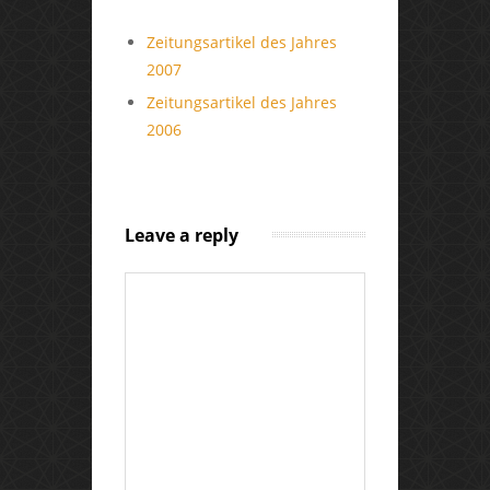
Zeitungsartikel des Jahres
2007
Zeitungsartikel des Jahres
2006
Leave a reply