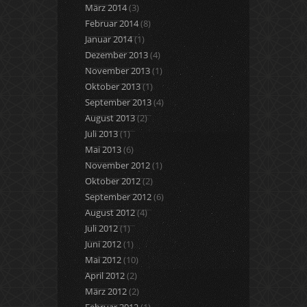
März 2014
(3)
bahismore
Februar 2014
(8)
casival
Januar 2014
(1)
verabet
Dezember 2013
(4)
myhitbet
November 2013
(1)
blackxbet
Oktober 2013
(1)
mislibet
September 2013
(4)
belugabahis
August 2013
(2)
bahisal
Juli 2013
(1)
parmabet
Mai 2013
(6)
festwin
November 2012
(1)
huhubet
Oktober 2012
(2)
betgar
September 2012
(6)
roketbet
August 2012
(4)
betgit
Juli 2012
(1)
Juni 2012
(1)
Mai 2012
(10)
April 2012
(2)
März 2012
(2)