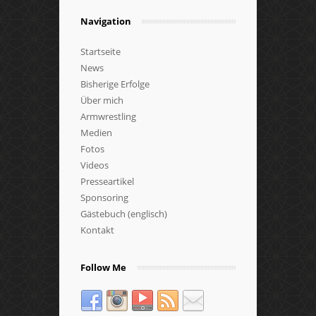
Navigation
Startseite
News
Bisherige Erfolge
Über mich
Armwrestling
Medien
Fotos
Videos
Presseartikel
Sponsoring
Gästebuch (englisch)
Kontakt
Follow Me