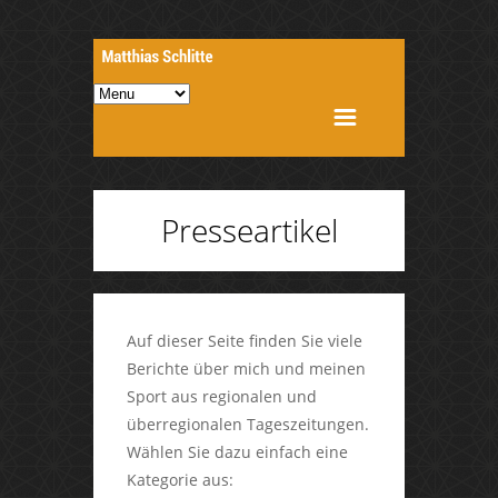
Presseartikel
Auf dieser Seite finden Sie viele
Berichte über mich und meinen
Sport aus regionalen und
überregionalen Tageszeitungen.
Wählen Sie dazu einfach eine
Kategorie aus: