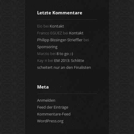
Letzte Kommentare
Eio
bei
Kontakt
Franco EGÜEZ
bei
Kontakt
Philipp Bissinger-Strieffler
bei
Sponsoring
Marzio
bei
8 to go ;-)
Kay π
bei
EM 2013: Schlitte
scheitert nur an den Finalisten
Meta
Anmelden
Feed der Einträge
Kommentare-Feed
WordPress.org