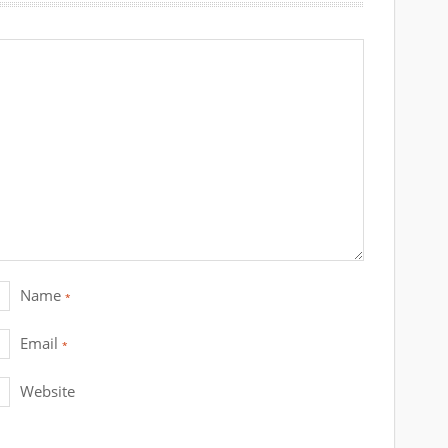
nesi
pra
ligo
bet
pum
yak
ist
tara
bet
sür
mil
med
ben
Name
*
tur
trw
Email
*
bet
alo
Website
bet
slot
ola