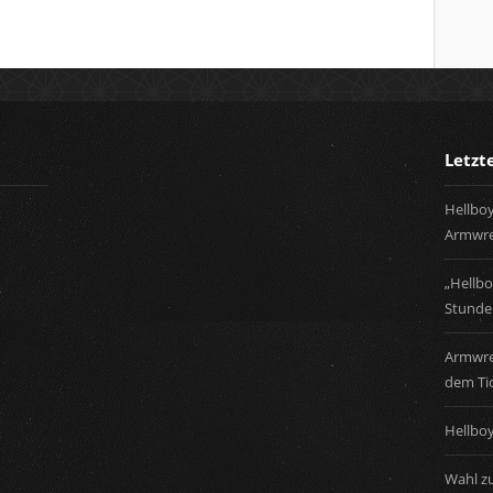
sto
bab
bet
nor
has
nis
Letzt
bet
ibiz
Hellboy
mas
Armwre
casi
betp
„Hellbo
mey
Stunden
wba
osl
Armwres
esb
dem Tic
atla
bet
Hellbo
tok
hila
Wahl zu