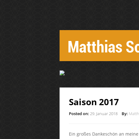
Saison 2017
Posted on:
29. Januar 2018
By:
Matth
Ein großes Dankeschön an meine 