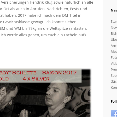
ersicherungen Hendrik Klug sowie natürlich an alle
r Ort als auch in Anrufen, Nachrichten, Posts und
Nav
ützt haben. 2017 habe ich nach dem DM-Titel in
Star
e Gewichtsklasse gewagt. Ich konnte sieben
Ne
 EM und WM bis 75kg an die Weltspitze rantasten.
Bish
 ich werde alles geben, um euch ein Lächeln aufs
Übe
Arm
Med
Fot
Vid
Pres
Spo
Gäs
Kon
Fol