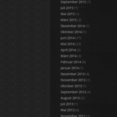
September 2015
(7)
Juli 2015
(1)
Mai 2015
(1)
März 2015
(2)
Dezember 2014
(1)
Oktober 2014
(1)
Juni 2014
(17)
Mai 2014
(23)
April 2014
(2)
März 2014
(3)
Februar 2014
(8)
Januar 2014
(1)
Dezember 2013
(4)
November 2013
(1)
Oktober 2013
(1)
September 2013
(4)
August 2013
(2)
Juli 2013
(1)
Mai 2013
(6)
November 2012
(1)