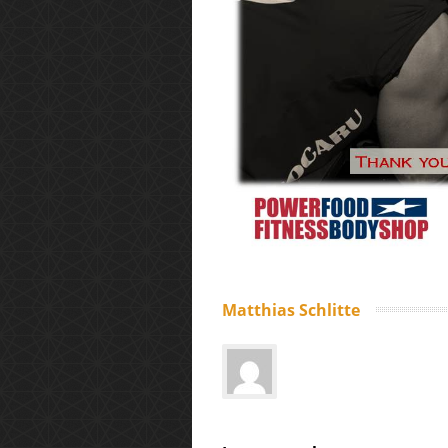
Matthias Schlitte