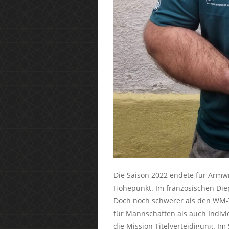
Die Saison 2022 endete für Armwr
Höhepunkt. Im französischen Die
Doch noch schwerer als den WM-Tit
für Mannschaften als auch Individ
die Mission Titelverteidigung. I