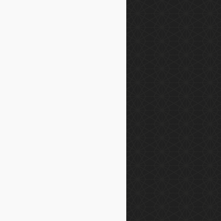
lbet
dabet
bet
ebet
abet
abet
anbulbahis
fbet
ovis
atbet
osbet
usabahis
imbahis
boslot
in
wild
bet
rupi
bar
bahis