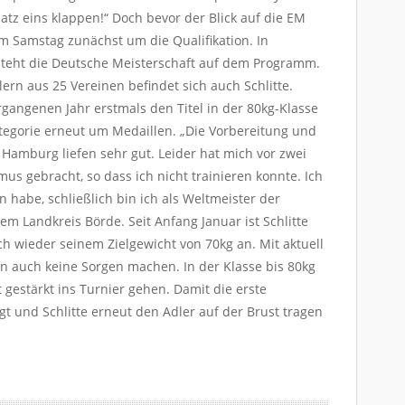
nesi
atz eins klappen!“ Doch bevor der Blick auf die EM
pra
m Samstag zunächst um die Qualifikation. In
ligo
teht die Deutsche Meisterschaft auf dem Programm.
bet
lern aus 25 Vereinen befindet sich auch Schlitte.
pum
yak
gangenen Jahr erstmals den Titel in der 80kg-Klasse
ist
Kategorie erneut um Medaillen. „Die Vorbereitung und
tara
amburg liefen sehr gut. Leider hat mich vor zwei
bet
s gebracht, so dass ich nicht trainieren konnte. Ich
sür
 habe, schließlich bin ich als Weltmeister der
mil
em Landkreis Börde. Seit Anfang Januar ist Schlitte
med
ch wieder seinem Zielgewicht von 70kg an. Mit aktuell
ben
n auch keine Sorgen machen. In der Klasse bis 80kg
tur
 gestärkt ins Turnier gehen. Damit die erste
trw
ngt und Schlitte erneut den Adler auf der Brust tragen
bet
alo
bet
slot
ola