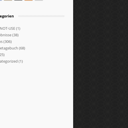
egorien
NOT-USE
(1)
ebnisse
(38)
ws
(306)
setagebuch
(68)
25)
ategorized
(1)
et
obet
obet
iwin
casino
pol
bibet
gabet