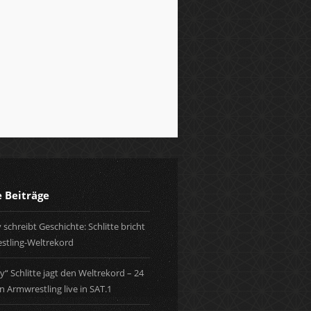
inodior
ismore
val
abet
itbet
ckxbet
ibet
ugabahis
sal
mabet
twin
ubet
e Beiträge
gar
etbet
 schreibt Geschichte: Schlitte bricht
it
stling-Weltrekord
y“ Schlitte jagt den Weltrekord – 24
 Armwrestling live in SAT.1