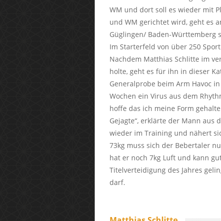
WM und dort soll es wieder mit Pl
und WM gerichtet wird, geht es a
Güglingen/ Baden-Württemberg s
Im Starterfeld von über 250 Sport
Nachdem Matthias Schlitte im ver
holte, geht es für ihn in dieser 
Generalprobe beim Arm Havoc in H
Wochen ein Virus aus dem Rhythmu
hoffe das ich meine Form gehalten
Gejagte“, erklärte der Mann aus d
wieder im Training und nähert si
73kg muss sich der Bebertaler nu
hat er noch 7kg Luft und kann gut
Titelverteidigung des Jahres geli
darf.
Matthias Schlitte