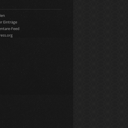
den
r Einträge
ntare-Feed
ess.org