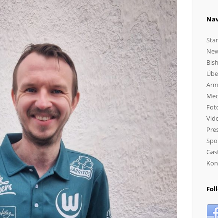
Nav
Star
Ne
Bish
Übe
Arm
Med
Fot
Vid
Pres
Spo
Gäs
Kon
Fol