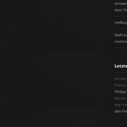
Armwres
dem Tic
Hellbo
Wahl zu
nominie
Letz
Eio
bei
Franco
Philipp 
Marzio
Kay π
b
den Fin