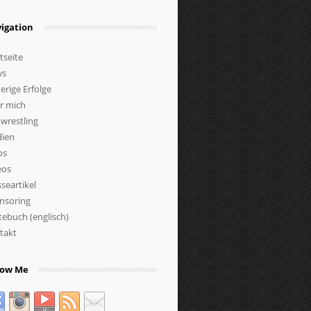
igation
tseite
ws
erige Erfolge
r mich
wrestling
ien
os
eos
seartikel
nsoring
tebuch (englisch)
takt
low Me