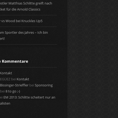
tler Matthias Schlitte greift nach
ket für die Arnold Classics
y vs Wood bei Knuckles Up5
m Sportler des Jahres – Ich bin
rt!
te Kommentare
Kontakt
 EGÜEZ
bei
Kontakt
Bissinger-Strieffler
bei
Sponsoring
bei
8 to go ;-)
ei
EM 2013: Schlitte scheitert nur an
alisten