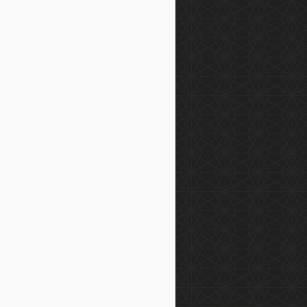
nebahis
ilonbet
loto
abahis
bet
anbet
srolex
abet
terbetting
nofast
ir
bet
his
obet
et
ntisbahis
osfer
yobet
rionbet