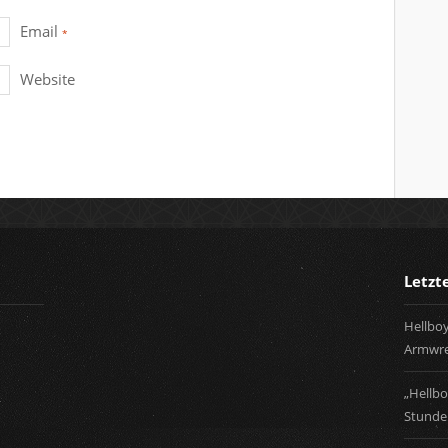
cas
bah
Email
*
casi
ver
Website
myh
bla
misl
bel
bahi
par
fes
huh
Letzt
bet
rok
Hellboy
betg
Armwre
„Hellbo
Stunden