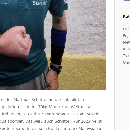
Kat
DO-
Erg
Ne
Rei
TV
(
Unc
fixb
dod
dod
pol
estler Matthias Schlitte mit dem absoluten
old
ppe krönte sich der 70kg-Mann zum Weltmeister.
casi
el holen, ist es ihn zu verteidigen. Das gilt sowohl
bar
ualsportler. Das weiß auch Schlitte: „Für 2023 heißt
kar
m September geht es nach Kuala Lumpur/ Malaysia zur