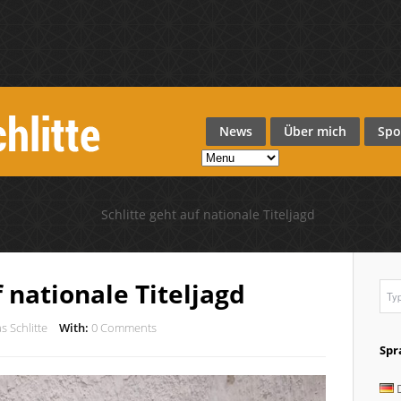
News
Über mich
Spo
f nationale Titeljagd
s Schlitte
With:
0 Comments
Spr
D