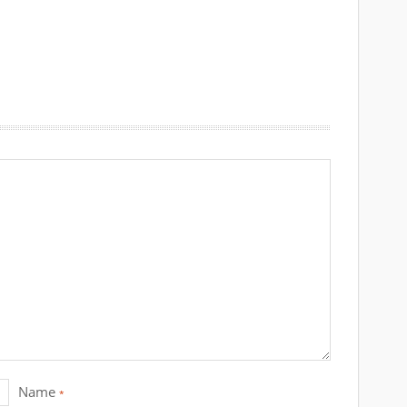
sto
bab
bet
nor
has
nis
bet
ibiz
mas
casi
betp
mey
wba
osl
esb
atla
bet
tok
hila
Name
*