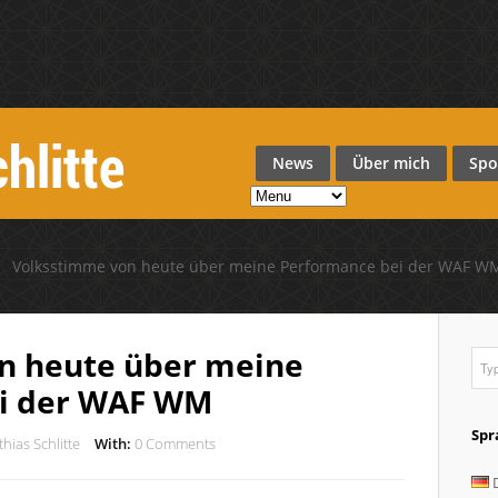
News
Über mich
Spo
n heute über meine
i der WAF WM
Spr
hias Schlitte
With:
0 Comments
D