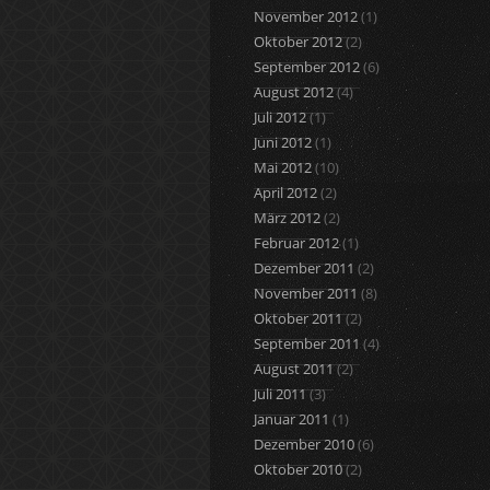
November 2012
(1)
Oktober 2012
(2)
September 2012
(6)
August 2012
(4)
Juli 2012
(1)
Juni 2012
(1)
Mai 2012
(10)
April 2012
(2)
März 2012
(2)
Februar 2012
(1)
Dezember 2011
(2)
November 2011
(8)
Oktober 2011
(2)
September 2011
(4)
August 2011
(2)
Juli 2011
(3)
Januar 2011
(1)
Dezember 2010
(6)
Oktober 2010
(2)