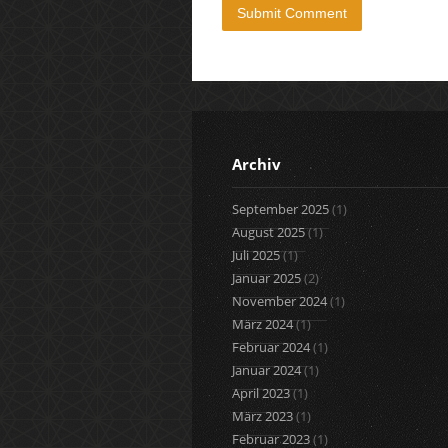
Archiv
September 2025
(1)
August 2025
(1)
Juli 2025
(1)
Januar 2025
(2)
November 2024
(1)
März 2024
(1)
Februar 2024
(1)
Januar 2024
(1)
April 2023
(1)
März 2023
(1)
Februar 2023
(1)