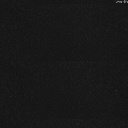
WordPr