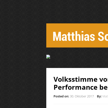
Volksstimme vo
Performance be
Posted on:
30. Oktober 2017
By:
Matt