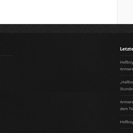
sto
bab
bet
nor
has
nis
bet
Letzt
ibiz
mas
Hellboy
casi
Armwre
betp
mey
„Hellbo
wba
Stunden
osl
esb
Armwres
atla
dem Tic
bet
tok
Hellbo
hila