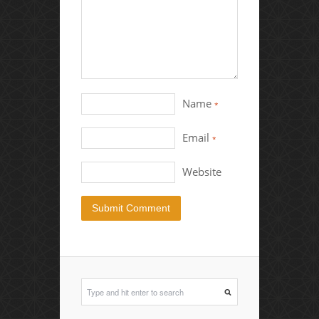
Name
*
Email
*
Website