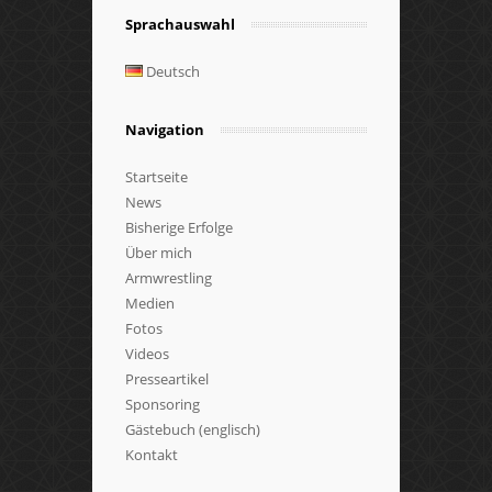
Sprachauswahl
Deutsch
Navigation
Startseite
News
Bisherige Erfolge
Über mich
Armwrestling
Medien
Fotos
Videos
Presseartikel
Sponsoring
Gästebuch (englisch)
Kontakt