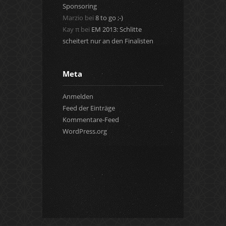
Sponsoring
Marzio
bei
8 to go ;-)
Kay π
bei
EM 2013: Schlitte
scheitert nur an den Finalisten
Meta
Anmelden
Feed der Einträge
Kommentare-Feed
WordPress.org