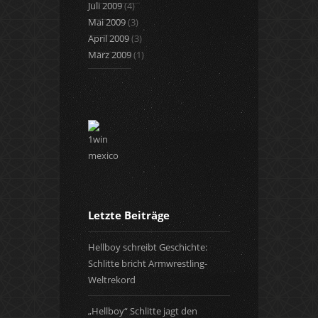
Juli 2009
(4)
Mai 2009
(3)
April 2009
(3)
März 2009
(1)
Letzte Beiträge
Hellboy schreibt Geschichte:
Schlitte bricht Armwrestling-
Weltrekord
„Hellboy“ Schlitte jagt den