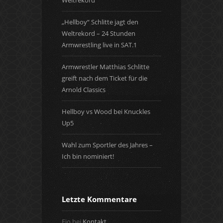
Weltrekord
„Hellboy“ Schlitte jagt den
Weltrekord – 24 Stunden
Armwrestling live in SAT.1
Armwrestler Matthias Schlitte
greift nach dem Ticket für die
Arnold Classics
Hellboy vs Wood bei Knuckles
Up5
Wahl zum Sportler des Jahres –
Ich bin nominiert!
Letzte Kommentare
Eio
bei
Kontakt