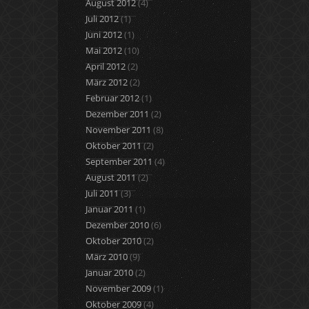
August 2012
(4)
betgit
Juli 2012
(1)
Juni 2012
(1)
Mai 2012
(10)
April 2012
(2)
März 2012
(2)
Februar 2012
(1)
Dezember 2011
(2)
November 2011
(8)
Oktober 2011
(2)
September 2011
(4)
August 2011
(2)
Juli 2011
(3)
Januar 2011
(1)
Dezember 2010
(6)
Oktober 2010
(2)
März 2010
(9)
Januar 2010
(2)
November 2009
(1)
Oktober 2009
(4)