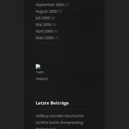
September 2009
(1)
August 2009
(2)
Juli 2009
(4)
Mai 2009
(3)
April 2009
(3)
März 2009
(1)
Letzte Beiträge
Hellboy schreibt Geschichte:
Schlitte bricht Armwrestling-