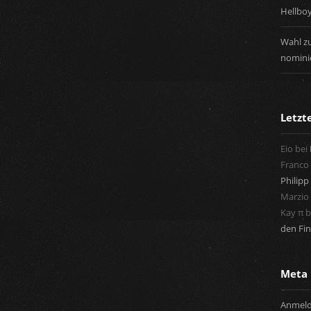
cas
Hellbo
bah
casi
Wahl zu
ver
nominie
myh
bla
misl
bel
Letz
bahi
par
Eio
bei
fes
Franco
huh
Philipp 
bet
Marzio
rok
Kay π
b
betg
den Fin
Meta
Anmel