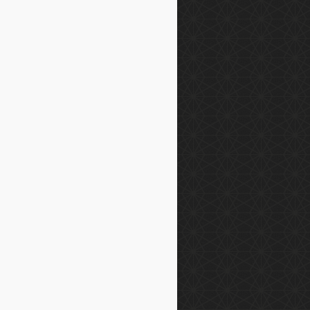
lbet
dabet
bet
ebet
abet
abet
anbulbahis
fbet
ovis
atbet
osbet
usabahis
imbahis
boslot
in
wild
bet
rupi
bar
bahis