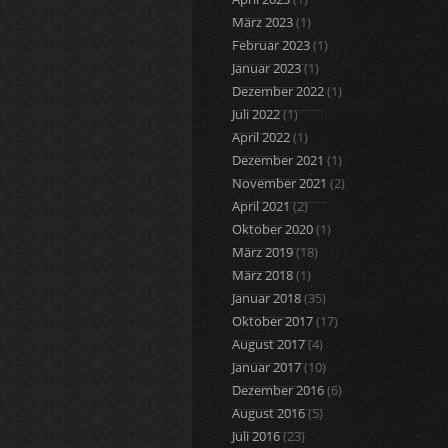
März 2023
(1)
Februar 2023
(1)
Januar 2023
(1)
Dezember 2022
(1)
Juli 2022
(1)
April 2022
(1)
Dezember 2021
(1)
November 2021
(2)
April 2021
(2)
Oktober 2020
(1)
März 2019
(18)
März 2018
(1)
Januar 2018
(35)
Oktober 2017
(17)
August 2017
(4)
Januar 2017
(10)
Dezember 2016
(6)
August 2016
(5)
Juli 2016
(23)