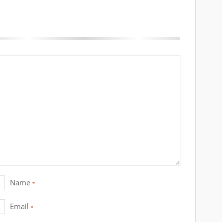
nesi
pra
ligo
bet
pum
yak
ist
tara
bet
sür
mil
med
ben
tur
trw
bet
Name
alo
*
bet
Email
slot
*
ola