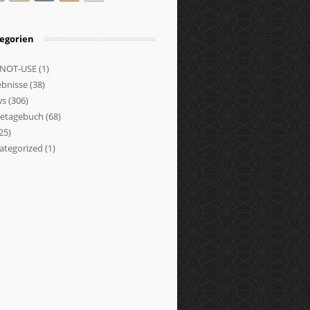
egorien
NOT-USE
(1)
ebnisse
(38)
ws
(306)
setagebuch
(68)
25)
ategorized
(1)
et
obet
obet
iwin
casino
pol
bibet
gabet