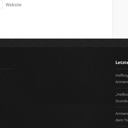
Website
sto
bab
bet
nor
has
nis
bet
ibiz
mas
Letzt
casi
betp
Hellboy
mey
Armwre
wba
osl
„Hellbo
esb
Stunden
atla
bet
Armwres
tok
dem Tic
hila