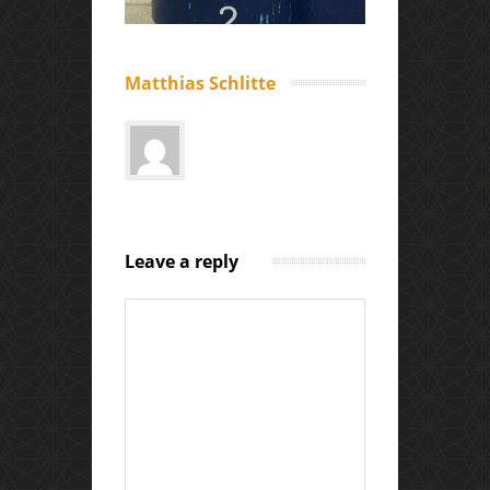
Matthias Schlitte
Leave a reply