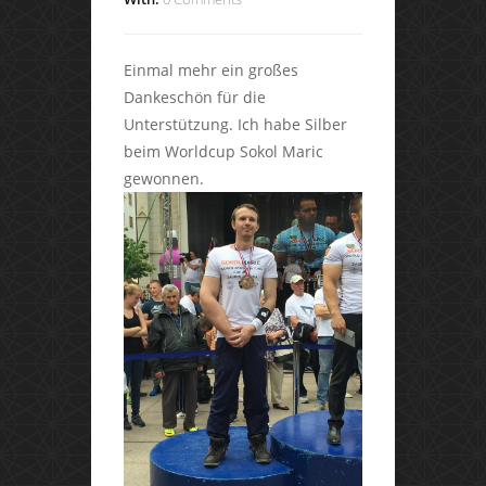
Einmal mehr ein großes
Dankeschön für die
Unterstützung. Ich habe Silber
beim Worldcup Sokol Maric
gewonnen.