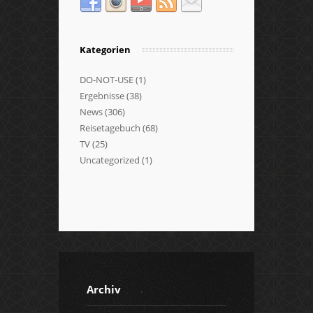
Kategorien
DO-NOT-USE
(1)
Ergebnisse
(38)
News
(306)
Reisetagebuch
(68)
TV
(25)
Uncategorized
(1)
fixbet
dodobet
dodobet
poliwin
oldcasino
casipol
Archiv
barbibet
kargabet