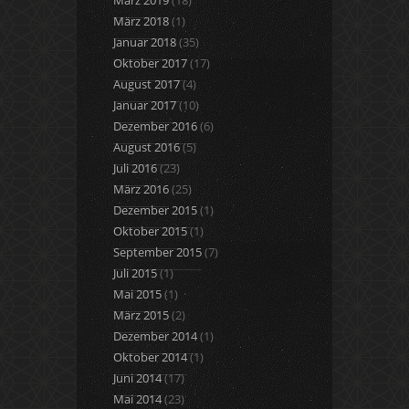
März 2019
(18)
olabahis
März 2018
(1)
stonebahis
Januar 2018
(35)
babilonbet
Oktober 2017
(17)
betloto
August 2017
(4)
norabahis
Januar 2017
(10)
hasbet
Dezember 2016
(6)
nisanbet
August 2016
(5)
betsrolex
Juli 2016
(23)
ibizabet
März 2016
(25)
masterbetting
Dezember 2015
(1)
casinofast
Oktober 2015
(1)
betpir
September 2015
(7)
meybet
Juli 2015
(1)
wbahis
Mai 2015
(1)
oslobet
März 2015
(2)
esbet
Dezember 2014
(1)
atlantisbahis
Oktober 2014
(1)
betosfer
Juni 2014
(17)
tokyobet
Mai 2014
(23)
hilarionbet