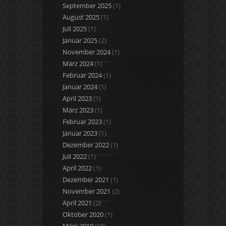
September 2025
(1)
nesilbet
August 2025
(1)
pradabet
Juli 2025
(1)
ligobet
Januar 2025
(2)
betebet
November 2024
(1)
pumabet
März 2024
(1)
yakabet
Februar 2024
(1)
istanbulbahis
Januar 2024
(1)
tarafbet
April 2023
(1)
betovis
März 2023
(1)
süratbet
Februar 2023
(1)
milosbet
Januar 2023
(1)
medusabahis
Dezember 2022
(1)
benimbahis
Juli 2022
(1)
turboslot
April 2022
(1)
trwin
Dezember 2021
(1)
betwild
November 2021
(2)
alobet
April 2021
(2)
betrupi
Oktober 2020
(1)
slotbar