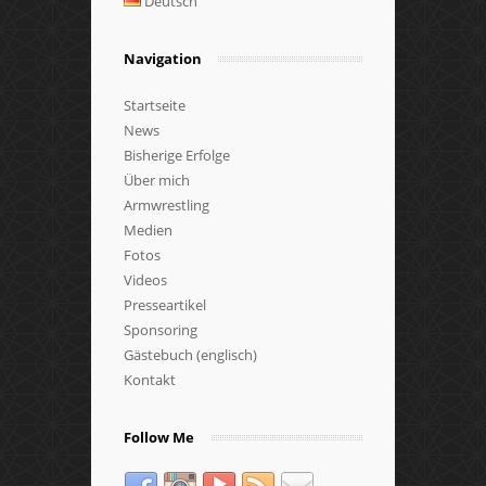
Deutsch
Navigation
Startseite
News
Bisherige Erfolge
Über mich
Armwrestling
Medien
Fotos
Videos
Presseartikel
Sponsoring
Gästebuch (englisch)
Kontakt
Follow Me