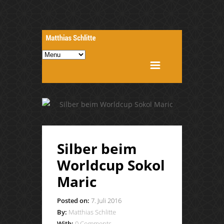
Silber beim
Worldcup Sokol
Maric
Posted on:
7. Juli 2016
By:
Matthias Schlitte
With:
0 Comments