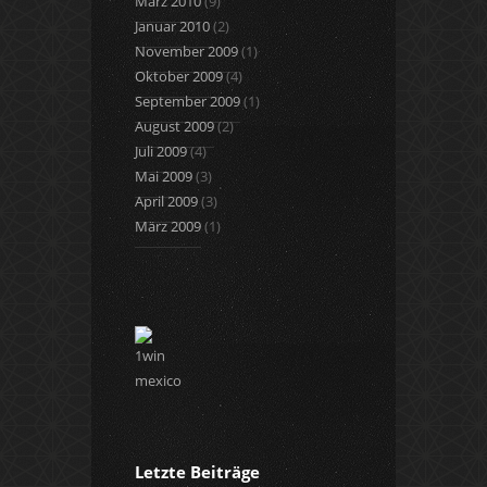
März 2010
(9)
Januar 2010
(2)
November 2009
(1)
Oktober 2009
(4)
September 2009
(1)
August 2009
(2)
Juli 2009
(4)
Mai 2009
(3)
April 2009
(3)
März 2009
(1)
Letzte Beiträge