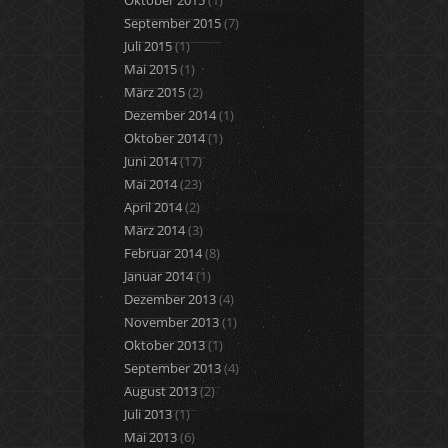
Oktober 2015
(1)
betpir
September 2015
(7)
meybet
Juli 2015
(1)
wbahis
Mai 2015
(1)
oslobet
März 2015
(2)
esbet
Dezember 2014
(1)
atlantisbahis
Oktober 2014
(1)
betosfer
Juni 2014
(17)
tokyobet
Mai 2014
(23)
hilarionbet
April 2014
(2)
casinodior
März 2014
(3)
bahismore
Februar 2014
(8)
casival
Januar 2014
(1)
verabet
Dezember 2013
(4)
myhitbet
November 2013
(1)
blackxbet
Oktober 2013
(1)
mislibet
September 2013
(4)
belugabahis
August 2013
(2)
bahisal
Juli 2013
(1)
parmabet
Mai 2013
(6)
festwin