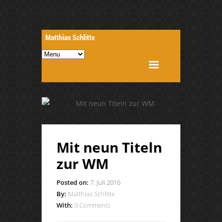
Mit neun Titeln
zur WM
Posted on:
7. Juli 2016
By:
Matthias Schlitte
With:
0 Comments