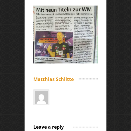
Matthias Schlitte
Leave a reply