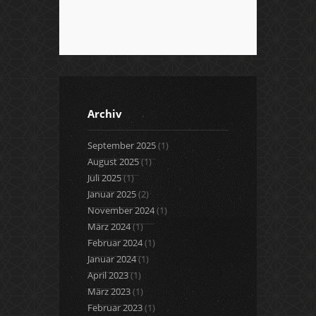
fixbet
dodobet
dodobet
poliwin
oldcasino
casipol
Archiv
barbibet
kargabet
September 2025
(1)
nesilbet
August 2025
(1)
pradabet
Juli 2025
(1)
ligobet
Januar 2025
(2)
betebet
November 2024
(1)
pumabet
März 2024
(1)
yakabet
Februar 2024
(1)
istanbulbahis
Januar 2024
(1)
tarafbet
April 2023
(1)
betovis
März 2023
(1)
süratbet
Februar 2023
(1)
milosbet