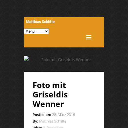
Foto mit
Griseldis
Wenner
Posted on:
28. März 2016
By:
Matthias Schlitte
With:
0 Comments