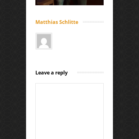
Matthias Schlitte
Leave a reply