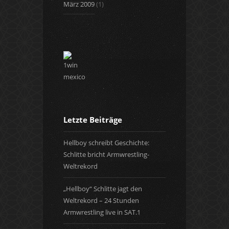
März 2009
(1)
Letzte Beiträge
Hellboy schreibt Geschichte:
Schlitte bricht Armwrestling-
Weltrekord
„Hellboy“ Schlitte jagt den
Weltrekord – 24 Stunden
Armwrestling live in SAT.1