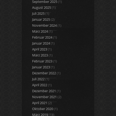
September 2025
(1)
nesilbet
August 2025
(1)
pradabet
Juli 2025
(1)
ligobet
Januar 2025
(2)
betebet
November 2024
(1)
pumabet
März 2024
(1)
yakabet
Februar 2024
(1)
istanbulbahis
Januar 2024
(1)
tarafbet
April 2023
(1)
betovis
März 2023
(1)
süratbet
Februar 2023
(1)
milosbet
Januar 2023
(1)
medusabahis
Dezember 2022
(1)
benimbahis
Juli 2022
(1)
turboslot
April 2022
(1)
trwin
Dezember 2021
(1)
betwild
November 2021
(2)
alobet
April 2021
(2)
betrupi
Oktober 2020
(1)
slotbar
März 2019
(18)