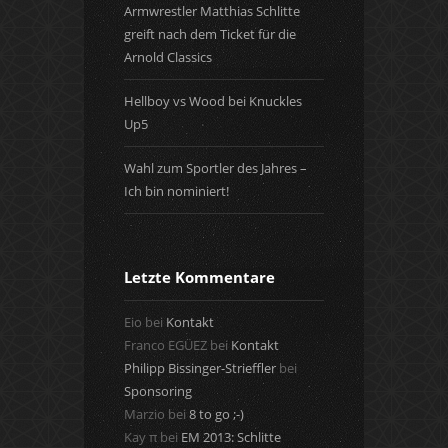
Armwrestler Matthias Schlitte
greift nach dem Ticket für die
Arnold Classics
Hellboy vs Wood bei Knuckles
Up5
Wahl zum Sportler des Jahres –
Ich bin nominiert!
Letzte Kommentare
Eio
bei
Kontakt
Franco EGÜEZ
bei
Kontakt
Philipp Bissinger-Strieffler
bei
Sponsoring
Marzio
bei
8 to go ;-)
Kay π
bei
EM 2013: Schlitte