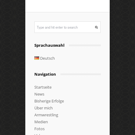
Sprachauswahl
Deutsch
Navigation
Startseite
News
Bisherige Erfolge
Über mich
Armwrestling
Medien
Fotos