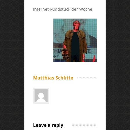
Internet-Fundstück der Woche
Matthias Schlitte
Leave a reply