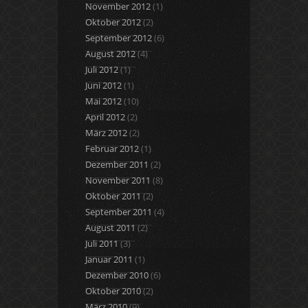
November 2012
(1)
huhubet
Oktober 2012
(2)
betgar
September 2012
(6)
roketbet
August 2012
(4)
betgit
Juli 2012
(1)
Juni 2012
(1)
Mai 2012
(10)
April 2012
(2)
März 2012
(2)
Februar 2012
(1)
Dezember 2011
(2)
November 2011
(8)
Oktober 2011
(2)
September 2011
(4)
August 2011
(2)
Juli 2011
(3)
Januar 2011
(1)
Dezember 2010
(6)
Oktober 2010
(2)
März 2010
(9)