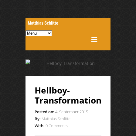
Hellboy-
Transformation
Posted on:
4. September 2015
By:
Matthias Schlitte
With:
0 Comments