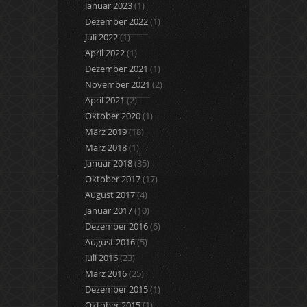
Januar 2023
(1)
medusabahis
Dezember 2022
(1)
benimbahis
Juli 2022
(1)
turboslot
April 2022
(1)
trwin
Dezember 2021
(1)
betwild
November 2021
(2)
alobet
April 2021
(2)
betrupi
Oktober 2020
(1)
slotbar
März 2019
(18)
olabahis
März 2018
(1)
stonebahis
Januar 2018
(35)
babilonbet
Oktober 2017
(17)
betloto
August 2017
(4)
norabahis
Januar 2017
(10)
hasbet
Dezember 2016
(6)
nisanbet
August 2016
(5)
betsrolex
Juli 2016
(23)
ibizabet
März 2016
(25)
masterbetting
Dezember 2015
(1)
casinofast
Oktober 2015
(1)