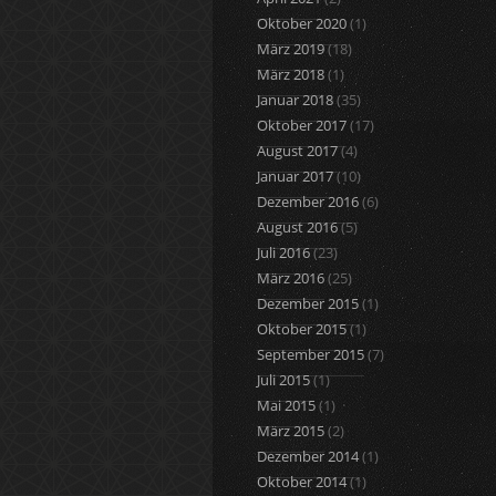
Oktober 2020
(1)
März 2019
(18)
März 2018
(1)
Januar 2018
(35)
Oktober 2017
(17)
August 2017
(4)
Januar 2017
(10)
Dezember 2016
(6)
August 2016
(5)
Juli 2016
(23)
März 2016
(25)
Dezember 2015
(1)
Oktober 2015
(1)
September 2015
(7)
Juli 2015
(1)
Mai 2015
(1)
März 2015
(2)
Dezember 2014
(1)
Oktober 2014
(1)