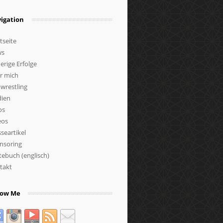
igation
tseite
ws
erige Erfolge
r mich
wrestling
ien
os
eos
seartikel
nsoring
tebuch (englisch)
takt
low Me