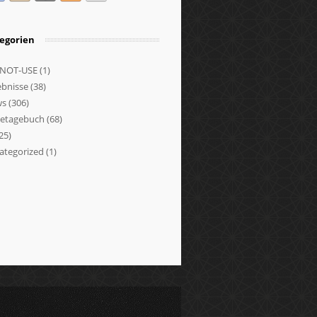
egorien
NOT-USE
(1)
ebnisse
(38)
ws
(306)
setagebuch
(68)
25)
ategorized
(1)
et
obet
obet
iwin
casino
pol
bibet
gabet