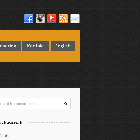
nsoring
Kontakt
English
achauswahl
eutsch