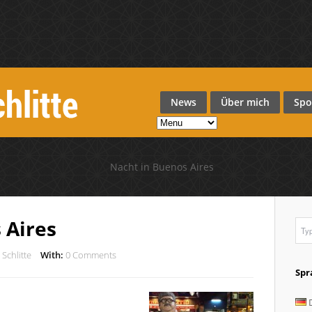
News
Über mich
Spo
 Aires
 Schlitte
With:
0 Comments
Spr
D