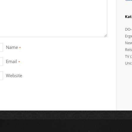
Kat
DO-
Erg
Ne
Name
*
Rei
TV
(
Email
*
Unc
Website
fixb
dod
dod
pol
old
casi
bar
kar