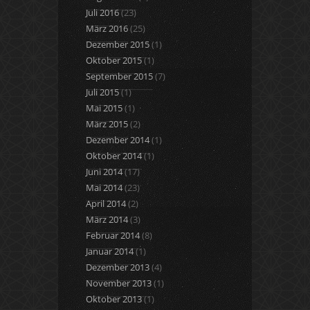
betsrolex
Juli 2016
(23)
ibizabet
März 2016
(25)
masterbetting
Dezember 2015
(1)
casinofast
Oktober 2015
(1)
betpir
September 2015
(7)
meybet
Juli 2015
(1)
wbahis
Mai 2015
(1)
oslobet
März 2015
(2)
esbet
Dezember 2014
(1)
atlantisbahis
Oktober 2014
(1)
betosfer
Juni 2014
(17)
tokyobet
Mai 2014
(23)
hilarionbet
April 2014
(2)
casinodior
März 2014
(3)
bahismore
Februar 2014
(8)
casival
Januar 2014
(1)
verabet
Dezember 2013
(4)
myhitbet
November 2013
(1)
blackxbet
Oktober 2013
(1)
mislibet