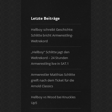
Letzte Beiträge
Hellboy schreibt Geschichte:
Schlitte bricht Armwrestling-
Weltrekord
„Hellboy“ Schlitte jagt den
Weltrekord – 24 Stunden
Armwrestling live in SAT.1
Armwrestler Matthias Schlitte
greift nach dem Ticket für die
Arnold Classics
Hellboy vs Wood bei Knuckles
Up5