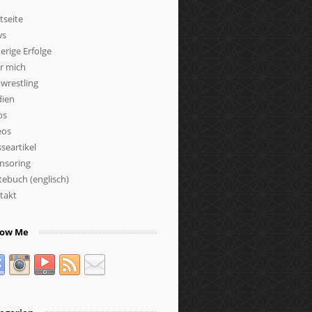
tseite
ws
erige Erfolge
r mich
wrestling
ien
os
eos
seartikel
nsoring
tebuch (englisch)
takt
low Me