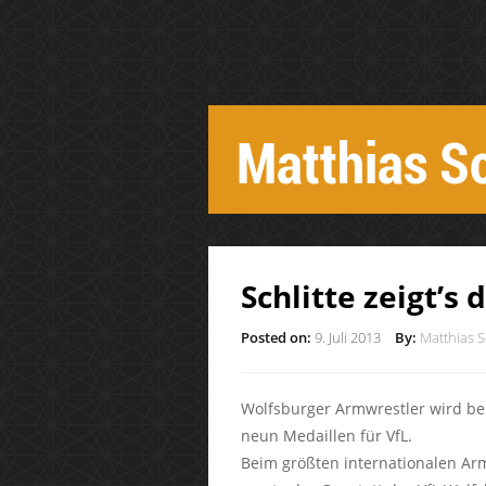
Schlitte zeigt’s
Posted on:
9. Juli 2013
By:
Matthias S
Wolfsburger Armwrestler wird b
neun Medaillen für VfL.
Beim größten internationalen Ar