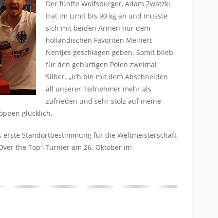
Der fünfte Wolfsburger, Adam Zwatzki,
bet
trat im Limit bis 90 kg an und musste
pum
sich mit beiden Armen nur dem
yak
holländischen Favoriten Meinert
ist
Nentjes geschlagen geben. Somit blieb
tara
für den gebürtigen Polen zweimal
bet
sür
Silber. „Ich bin mit dem Abschneiden
mil
all unserer Teilnehmer mehr als
med
zufrieden und sehr stolz auf meine
ben
Köppen glücklich.
tur
trw
als erste Standortbestimmung für die Weltmeisterschaft
bet
Over the Top“-Turnier am 26. Oktober im
alo
bet
slot
ola
sto
bab