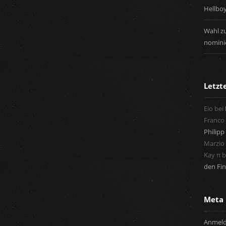
Hellbo
Wahl zu
nominie
Letz
Eio
bei
Franco
Philipp 
Marzio
Kay π
b
den Fin
Meta
Anmel