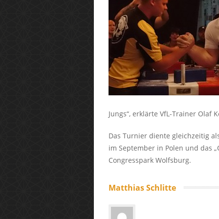
Jungs“, erklärte VfL-Trainer Olaf 
Das Turnier diente gleichzeitig 
im September in Polen und das „
Congresspark Wolfsburg.
Matthias Schlitte