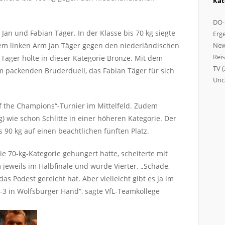
Kat
DO-
Jan und Fabian Täger. In der Klasse bis 70 kg siegte
Erg
em linken Arm Jan Täger gegen den niederländischen
Ne
Rei
Täger holte in dieser Kategorie Bronze. Mit dem
TV
(
m packenden Bruderduell, das Fabian Täger für sich
Unc
f the Champions“-Turnier im Mittelfeld. Zudem
fixb
g) wie schon Schlitte in einer höheren Kategorie. Der
dod
dod
 90 kg auf einen beachtlichen fünften Platz.
pol
old
ie 70-kg-Kategorie gehungert hatte, scheiterte mit
casi
eweils im Halbfinale und wurde Vierter. „Schade,
bar
das Podest gereicht hat. Aber vielleicht gibt es ja im
kar
-3 in Wolfsburger Hand“, sagte VfL-Teamkollege
nesi
pra
ligo