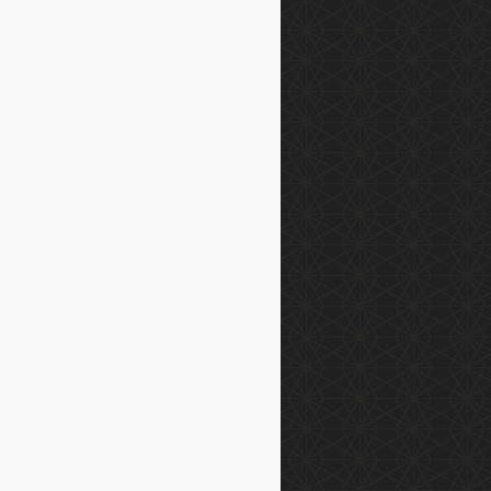
ebet
abet
abet
anbulbahis
fbet
ovis
atbet
osbet
usabahis
imbahis
boslot
in
wild
bet
rupi
bar
bahis
nebahis
ilonbet