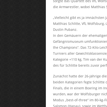
sorgte das Quartett des VfL Wol
die Armwrestler, wobei Matthias S
„Vielleicht gibt es ja imnächsten
Matthias Schlitte, VfL Wolfsburg
Dustin Pubanz.
In den Gemäuern der ehemaligen 
Gefängnismuseum umfunktioniert 
the Champions“. Das 72-Kilo-Lei
Turniers aller Gewichtsklassensi
Kategorie +110 kg, Tim van der Ku
des für Schlitte bereits zuvor per
Zunächst hatte der 26-Jährige die
beiden Kategorien fegte Schlitte
Finals, die in einem Boxring im I
wurden, war der Wolfsburger nicht
Modus „best-of-three“ im 80-kg-F
Salomon (Hanau), sowie im Wettb