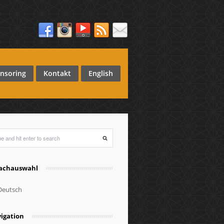
nsoring
Kontakt
English
achauswahl
eutsch
igation