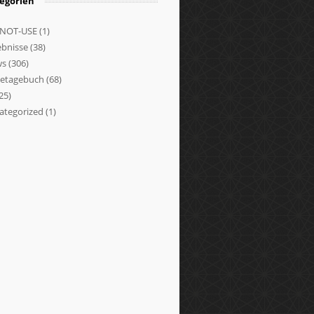
egorien
NOT-USE
(1)
ebnisse
(38)
ws
(306)
setagebuch
(68)
25)
ategorized
(1)
et
obet
obet
iwin
casino
pol
bibet
gabet
lbet
dabet
bet