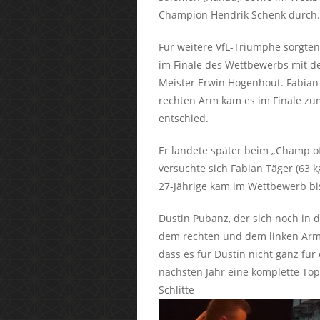
Champion Hendrik Schenk durch.
Für weitere VfL-Triumphe sorgten 
im Finale des Wettbewerbs mit d
Meister Erwin Hogenhout. Fabian 
rechten Arm kam es im Finale zu
entschied.
Er landete später beim „Champ o
versuchte sich Fabian Täger (63 k
27-Jährige kam im Wettbewerb bis
Dustin Pubanz, der sich noch in d
dem rechten und dem linken Arm j
dass es für Dustin nicht ganz für 
nächsten Jahr eine komplette Top
Schlitte