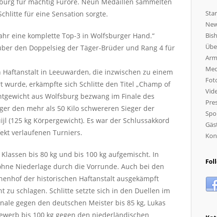
fsburg für mächtig Furore. Neun Medaillen sammelten
Star
chlitte für eine Sensation sorgte.
Ne
 Jahr eine komplette Top-3 in Wolfsburger Hand.“
Bish
Übe
, über den Doppelsieg der Täger-Brüder und Rang 4 für
Arm
Med
Haftanstalt in Leeuwarden, die inzwischen zu einem
Fot
wurde, erkämpfte sich Schlitte den Titel „Champ of
Vid
chtgewicht aus Wolfsburg bezwang im Finale des
Pres
eger den mehr als 50 Kilo schwereren Sieger der
Spo
ijl (125 kg Körpergewicht). Es war der Schlussakkord
Gäs
fekt verlaufenen Turniers.
Kon
 Klassen bis 80 kg und bis 100 kg aufgemischt. In
Fol
 ohne Niederlage durch die Vorrunde. Auch bei den
nnenhof der historischen Haftanstalt ausgekämpft
 zu schlagen. Schlitte setzte sich in den Duellen im
inale gegen den deutschen Meister bis 85 kg, Lukas
ewerb bis 100 kg gegen den niederländischen