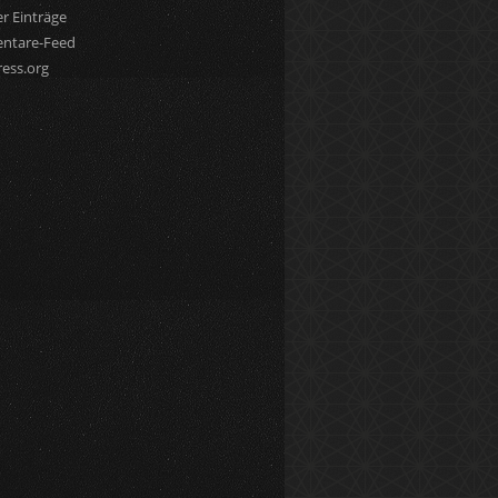
r Einträge
ntare-Feed
ess.org