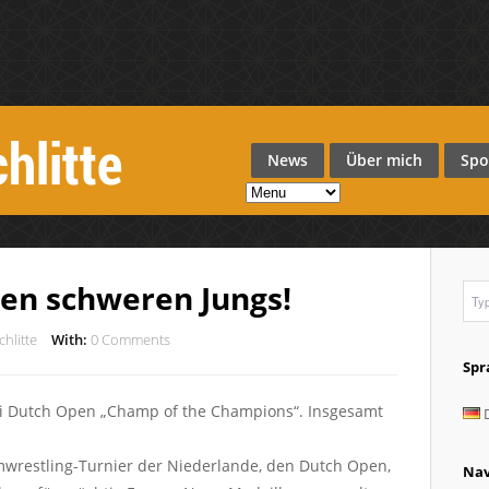
News
Über mich
Spo
 den schweren Jungs!
chlitte
With:
0 Comments
Spr
ei Dutch Open „Champ of the Champions“. Insgesamt
D
mwrestling-Turnier der Niederlande, den Dutch Open,
Nav