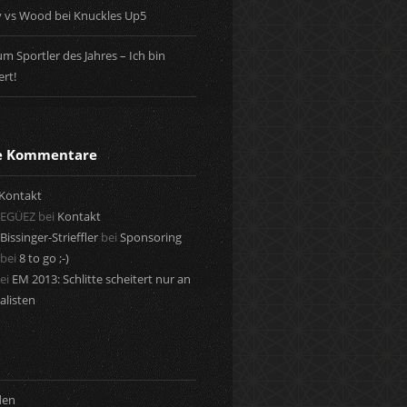
y vs Wood bei Knuckles Up5
m Sportler des Jahres – Ich bin
rt!
te Kommentare
Kontakt
 EGÜEZ
bei
Kontakt
Bissinger-Strieffler
bei
Sponsoring
bei
8 to go ;-)
ei
EM 2013: Schlitte scheitert nur an
alisten
den