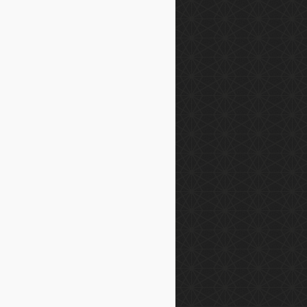
loto
abahis
bet
anbet
srolex
abet
terbetting
nofast
ir
bet
his
obet
et
ntisbahis
osfer
yobet
rionbet
inodior
ismore
val