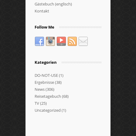
Gästebuch (englisch)
Kontakt
Follow Me
Kategorien
DO-NOT-USE
(1)
Ergebnisse
(38)
News
(306)
Reisetagebuch
(68)
TV
(25)
Uncategorized
(1)
fixbet
dodobet