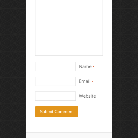
Name
*
Email
*
Website