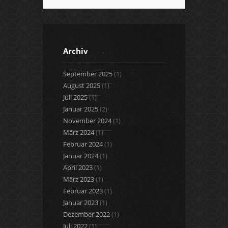
dodobet
poliwin
oldcasino
casipol
Archiv
barbibet
kargabet
September 2025
(1)
nesilbet
August 2025
(1)
pradabet
Juli 2025
(1)
ligobet
Januar 2025
(2)
betebet
November 2024
(1)
pumabet
März 2024
(1)
yakabet
Februar 2024
(1)
istanbulbahis
Januar 2024
(1)
tarafbet
April 2023
(1)
betovis
März 2023
(1)
süratbet
Februar 2023
(1)
milosbet
Januar 2023
(1)
medusabahis
Dezember 2022
(1)
benimbahis
Juli 2022
(1)