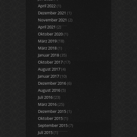
turboslot
April 2022
(1)
trwin
Dezember 2021
(1)
betwild
November 2021
(2)
alobet
April 2021
(2)
betrupi
Oktober 2020
(1)
slotbar
März 2019
(18)
olabahis
März 2018
(1)
stonebahis
Januar 2018
(35)
babilonbet
Oktober 2017
(17)
betloto
August 2017
(4)
norabahis
Januar 2017
(10)
hasbet
Dezember 2016
(6)
nisanbet
August 2016
(5)
betsrolex
Juli 2016
(23)
ibizabet
März 2016
(25)
masterbetting
Dezember 2015
(1)
casinofast
Oktober 2015
(1)
betpir
September 2015
(7)
meybet
Juli 2015
(1)
wbahis