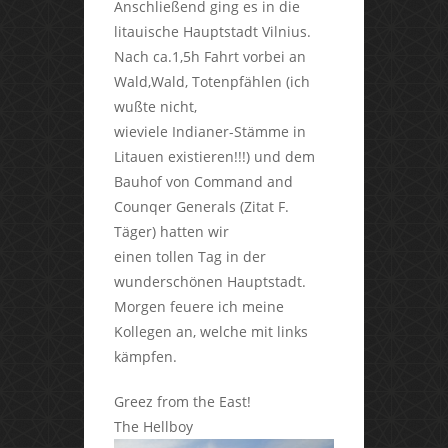
Anschließend ging es in die
litauische Hauptstadt Vilnius.
Nach ca.1,5h Fahrt vorbei an
Wald,Wald, Totenpfählen (ich
wußte nicht,
wieviele Indianer-Stämme in
Litauen existieren!!!) und dem
Bauhof von Command and
Counqer Generals (Zitat F.
Täger) hatten wir
einen tollen Tag in der
wunderschönen Hauptstadt.
Morgen feuere ich meine
Kollegen an, welche mit links
kämpfen.
Greez from the East!
The Hellboy