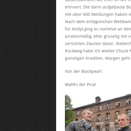
erinnert. Die darin aufgebaute B
mit über 600 Meldungen haben es
Nach dem erfolgreichen Wettkampf
für Andy) ging es nochmal an den
piratenmäßig, eher gruselig mit 
zerstörten Zäunen davor. Viellei
Rückweg habe ich wieder Chuck N
günstigen Krediten. Morgen geht
Von der Blackpearl.
Matthi der Pirat