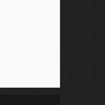
loto
abahis
bet
anbet
srolex
abet
terbetting
nofast
ir
bet
his
obet
et
ntisbahis
osfer
yobet
rionbet
inodior
ismore
val