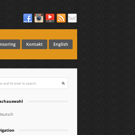
nsoring
Kontakt
English
achauswahl
eutsch
igation