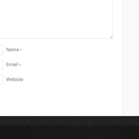
bet
nor
has
nis
bet
ibiz
mas
Name
*
casi
betp
Email
*
mey
wba
Website
osl
esb
atla
bet
tok
hila
cas
bah
casi