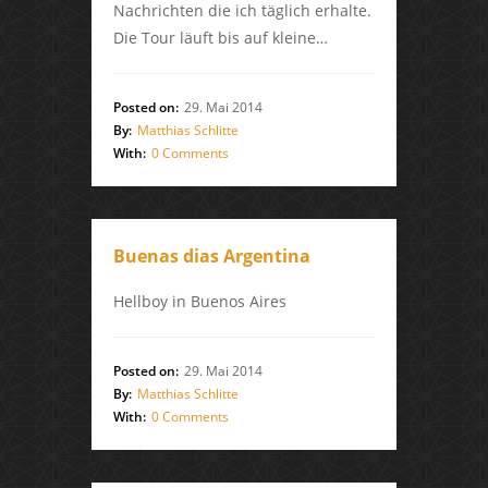
Nachrichten die ich täglich erhalte.
Die Tour läuft bis auf kleine…
Posted on:
29. Mai 2014
By:
Matthias Schlitte
With:
0 Comments
Buenas dias Argentina
Hellboy in Buenos Aires
Posted on:
29. Mai 2014
By:
Matthias Schlitte
With:
0 Comments