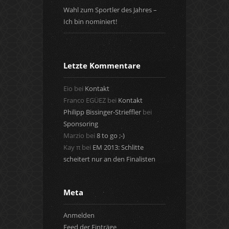
Wahl zum Sportler des Jahres –
Ich bin nominiert!
Letzte Kommentare
Eio
bei
Kontakt
Franco EGÜEZ
bei
Kontakt
Philipp Bissinger-Strieffler
bei
Sponsoring
Marzio
bei
8 to go ;-)
Kay π
bei
EM 2013: Schlitte
scheitert nur an den Finalisten
Meta
Anmelden
Feed der Einträge