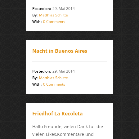
Posted on:
29. Mai 2014
By:
Matthias Schlitte
With:
0 Comments
Nacht in Buenos Aires
Posted on:
29. Mai 2014
By:
Matthias Schlitte
With:
0 Comments
Friedhof La Recoleta
Hallo Freunde, vielen Dank für die
vielen Likes,Kommentare und