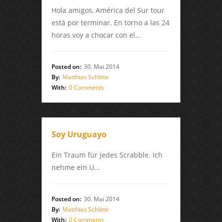
Hola amigos, América del Sur tour
está por terminar. En torno a las 24
horas voy a chocar con el…
Posted on:
30. Mai 2014
By:
Matthias Schlitte
With:
0 Comments
Soy Uruguayo
Ein Traum für jedes Scrabble. Ich
nehme ein U...
Posted on:
30. Mai 2014
By:
Matthias Schlitte
With:
0 Comments