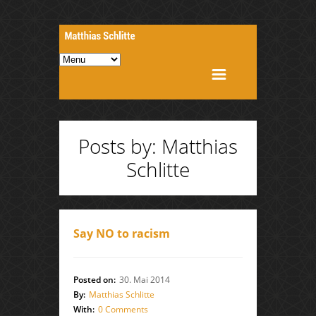
Posts by: Matthias
Schlitte
Say NO to racism
Posted on:
30. Mai 2014
By:
Matthias Schlitte
With:
0 Comments