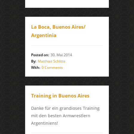
La Boca, Buenos Aires/
Argentinia
Posted on:
30. Mai 2014
By:
Matthias Schlitte
With:
0 Comments
Training in Buenos Aires
Danke für ein grandioses Training
mit den besten Armwrestlern
Argentiniens!