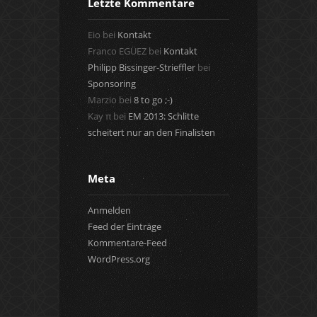
Letzte Kommentare
Eio
bei
Kontakt
Franco EGÜEZ
bei
Kontakt
Philipp Bissinger-Strieffler
bei
Sponsoring
Marzio
bei
8 to go ;-)
Kay π
bei
EM 2013: Schlitte
scheitert nur an den Finalisten
Meta
Anmelden
Feed der Einträge
Kommentare-Feed
WordPress.org